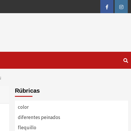
FB
IG
N
Rúbricas
color
diferentes peinados
flequillo