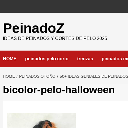
Skip
to
content
PeinadoZ
IDEAS DE PEINADOS Y CORTES DE PELO 2025
HOME
peinados pelo corto
trenzas
peinados m
HOME
PEINADOS OTOÑO
50+ IDEAS GENIALES DE PEINAD
bicolor-pelo-halloween