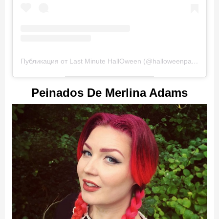
Публикация от Last Minute HallOween (@halloweenpartyhouse)
Peinados De Merlina Adams