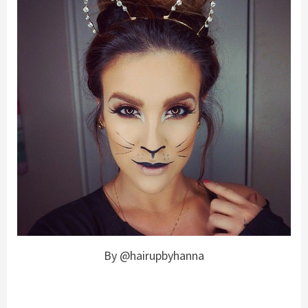
By @hairupbyhanna