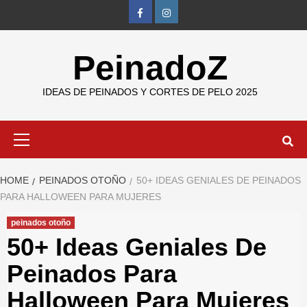
Skip
FB
IG
to
content
PeinadoZ
IDEAS DE PEINADOS Y CORTES DE PELO 2025
Primary
Menu
HOME
PEINADOS OTOÑO
50+ IDEAS GENIALES DE PEINADOS
PARA HALLOWEEN PARA MUJERES
peinados otoño
50+ Ideas Geniales De
Peinados Para
Halloween Para Mujeres