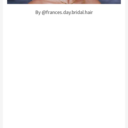
By @frances.day.bridal.hair