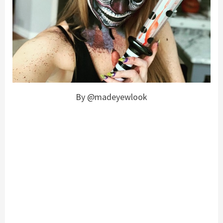
By @madeyewlook