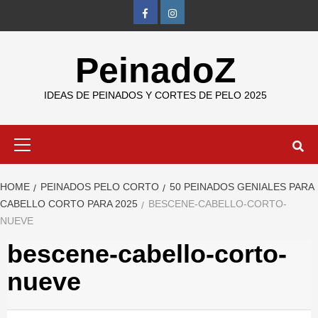
Skip
FB
IG
to
content
PeinadoZ
IDEAS DE PEINADOS Y CORTES DE PELO 2025
Primary
Menu
HOME
PEINADOS PELO CORTO
50 PEINADOS GENIALES PARA
CABELLO CORTO PARA 2025
BESCENE-CABELLO-CORTO-
NUEVE
bescene-cabello-corto-
nueve