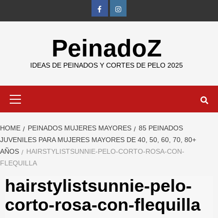
Skip
FB
IG
to
content
PeinadoZ
IDEAS DE PEINADOS Y CORTES DE PELO 2025
Primary
Menu
HOME
PEINADOS MUJERES MAYORES
85 PEINADOS
JUVENILES PARA MUJERES MAYORES DE 40, 50, 60, 70, 80+
AÑOS
HAIRSTYLISTSUNNIE-PELO-CORTO-ROSA-CON-
FLEQUILLA
hairstylistsunnie-pelo-
corto-rosa-con-flequilla