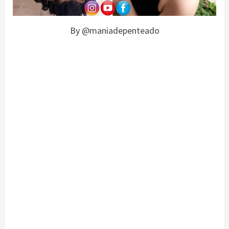
By @maniadepenteado