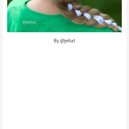
By @jehat