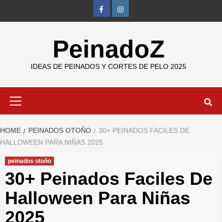
Skip
FB
IG
to
content
PeinadoZ
IDEAS DE PEINADOS Y CORTES DE PELO 2025
Primary
Menu
HOME
PEINADOS OTOÑO
30+ PEINADOS FACILES DE
HALLOWEEN PARA NIÑAS 2025
peinados otoño
30+ Peinados Faciles De
Halloween Para Niñas
2025