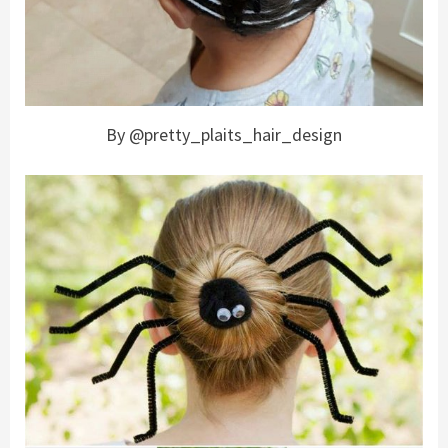
By @pretty_plaits_hair_design