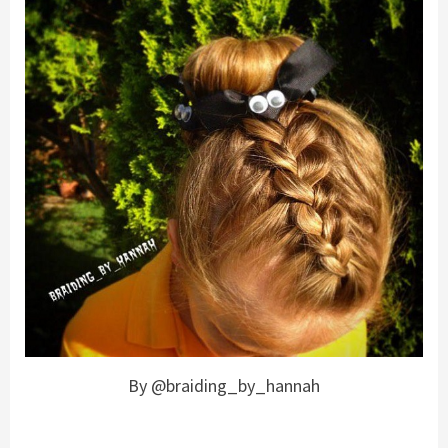
By @braiding_by_hannah