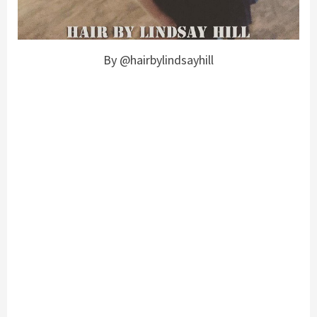
By @hairbylindsayhill