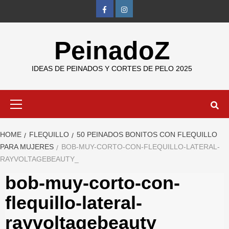
Skip
FB
IG
to
content
PeinadoZ
IDEAS DE PEINADOS Y CORTES DE PELO 2025
Primary
Menu
HOME
FLEQUILLO
50 PEINADOS BONITOS CON FLEQUILLO
PARA MUJERES
BOB-MUY-CORTO-CON-FLEQUILLO-LATERAL-
RAYVOLTAGEBEAUTY_
bob-muy-corto-con-
flequillo-lateral-
rayvoltagebeauty_