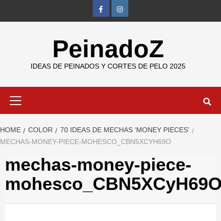
Skip
FB
IG
to
content
PeinadoZ
IDEAS DE PEINADOS Y CORTES DE PELO 2025
Primary
Menu
HOME
COLOR
70 IDEAS DE MECHAS ‘MONEY PIECES’
MECHAS-MONEY-PIECE-MOHESCO_CBN5XCYH69O
mechas-money-piece-
mohesco_CBN5XCyH69