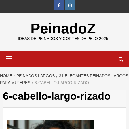
Skip
FB
IG
to
content
PeinadoZ
IDEAS DE PEINADOS Y CORTES DE PELO 2025
Primary
Menu
HOME
PEINADOS LARGOS
31 ELEGANTES PEINADOS LARGOS
PARA MUJERES
6-CABELLO-LARGO-RIZADO
6-cabello-largo-rizado