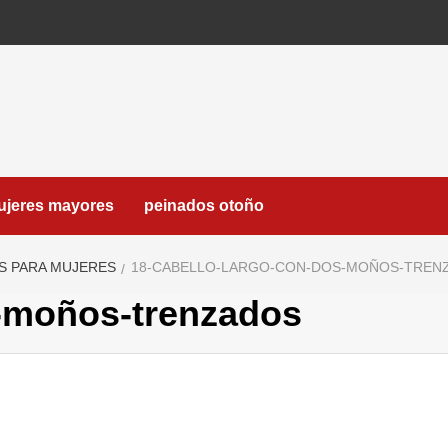
ujeres mayores
peinados otoño
S PARA MUJERES
18-CABELLO-LARGO-CON-DOS-MOÑOS-TREN
s-moños-trenzados