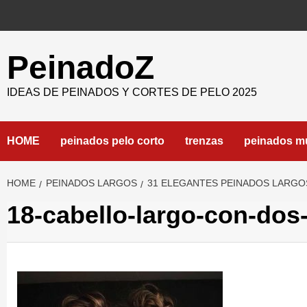
Skip
to
content
PeinadoZ
IDEAS DE PEINADOS Y CORTES DE PELO 2025
HOME
peinados pelo corto
trenzas
peinados m
HOME
PEINADOS LARGOS
31 ELEGANTES PEINADOS LARGO
18-cabello-largo-con-do