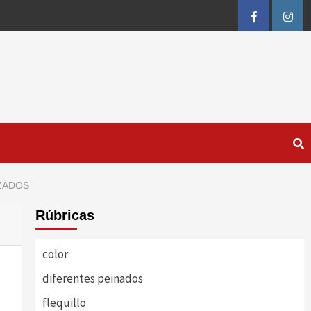
FB
IG
ZADOS
Rúbricas
color
diferentes peinados
flequillo