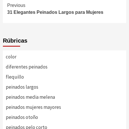
Continue
Previous
31 Elegantes Peinados Largos para Mujeres
Reading
Rúbricas
color
diferentes peinados
flequillo
peinados largos
peinados media melena
peinados mujeres mayores
peinados otoño
peinados pelo corto