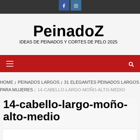
Skip
FB
IG
to
content
PeinadoZ
IDEAS DE PEINADOS Y CORTES DE PELO 2025
Primary
Menu
HOME
PEINADOS LARGOS
31 ELEGANTES PEINADOS LARGOS
PARA MUJERES
14-CABELLO-LARGO-MOÑO-ALTO-MEDIO
14-cabello-largo-moño-
alto-medio