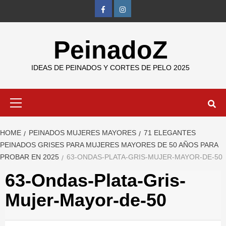
Skip
FB
IG
to
content
PeinadoZ
IDEAS DE PEINADOS Y CORTES DE PELO 2025
Primary
Menu
HOME
PEINADOS MUJERES MAYORES
71 ELEGANTES
PEINADOS GRISES PARA MUJERES MAYORES DE 50 AÑOS PARA
PROBAR EN 2025
63-ONDAS-PLATA-GRIS-MUJER-MAYOR-DE-50
63-Ondas-Plata-Gris-
Mujer-Mayor-de-50