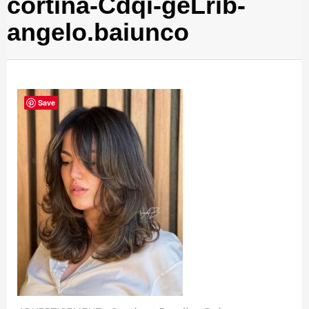
cortina-Cdqi-geLrib-
angelo.baiunco
Save