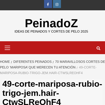
Skip
FB
IG
to
content
PeinadoZ
IDEAS DE PEINADOS Y CORTES DE PELO 2025
Primary
Menu
HOME
DIFERENTES PEINADOS
70 MARAVILLOSOS CORTES DE
PELO ‘MARIPOSA’ QUE MERECEN TU ATENCIÓN
49-CORTE-
MARIPOSA-RUBIO-TRIGO-JEM.HAIR-CTWSLREOHF4
49-corte-mariposa-rubio-
trigo-jem.hair-
CtwSLReOhF4