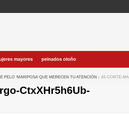
ujeres mayores
peinados otoño
E PELO ‘MARIPOSA’ QUE MERECEN TU ATENCIÓN
45-CORTE-MA
argo-CtxXHr5h6Ub-