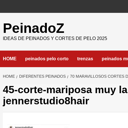
Skip
to
content
PeinadoZ
IDEAS DE PEINADOS Y CORTES DE PELO 2025
HOME
peinados pelo corto
trenzas
peinados m
HOME
DIFERENTES PEINADOS
70 MARAVILLOSOS CORTES D
45-corte-mariposa muy l
jennerstudio8hair