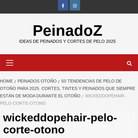
Skip
FB
IG
to
content
PeinadoZ
IDEAS DE PEINADOS Y CORTES DE PELO 2025
Primary
Menu
HOME
PEINADOS OTOÑO
50 TENDENCIAS DE PELO DE
OTOÑO PARA 2025: CORTES, TINTES Y PEINADOS QUE SIEMPRE
ESTÁN DE MODA DURANTE EL OTOÑO
WICKEDDOPEHAIR-
PELO-CORTE-OTONO
wickeddopehair-pelo-
corte-otono