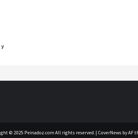
 y
ght © 2025 Peinadoz.com All rights reserved.
|
CoverNews
by AF t