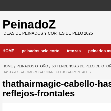
Skip
to
content
PeinadoZ
IDEAS DE PEINADOS Y CORTES DE PELO 2025
HOME
peinados pelo corto
trenzas
peinados m
HOME
PEINADOS OTOÑO
50 TENDENCIAS DE PELO DE OTOÑ
HASTA-LOS-HOMBROS-CON-REFLEJOS-FRONTALES
thathairmagic-cabello-ha
reflejos-frontales