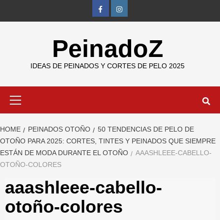
Skip
FB
IG
to
content
PeinadoZ
IDEAS DE PEINADOS Y CORTES DE PELO 2025
Primary
Menu
HOME
PEINADOS OTOÑO
50 TENDENCIAS DE PELO DE
OTOÑO PARA 2025: CORTES, TINTES Y PEINADOS QUE SIEMPRE
ESTÁN DE MODA DURANTE EL OTOÑO
AAASHLEEE-CABELLO-
OTOÑO-COLORES
aaashleee-cabello-
otoño-colores