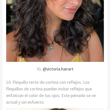
IG:
@victoria.hairart
10. Flequillo recto de cortina con reflejos. Los
flequillos de cortina pueden incluir reflejos que
enfatizan el color de tus ojos. Este peinado se ve
actual y sin esfuerzo.