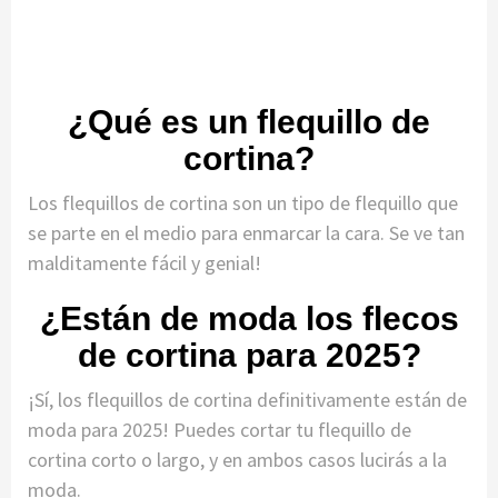
¿Qué es un flequillo de
cortina?
Los flequillos de cortina son un tipo de flequillo que
se parte en el medio para enmarcar la cara. Se ve tan
malditamente fácil y genial!
¿Están de moda los flecos
de cortina para 2025?
¡Sí, los flequillos de cortina definitivamente están de
moda para 2025! Puedes cortar tu flequillo de
cortina corto o largo, y en ambos casos lucirás a la
moda.