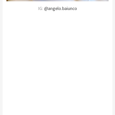
IG:
@angelo.baiunco