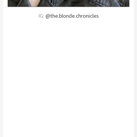
IG:
@the.blonde.chronicles