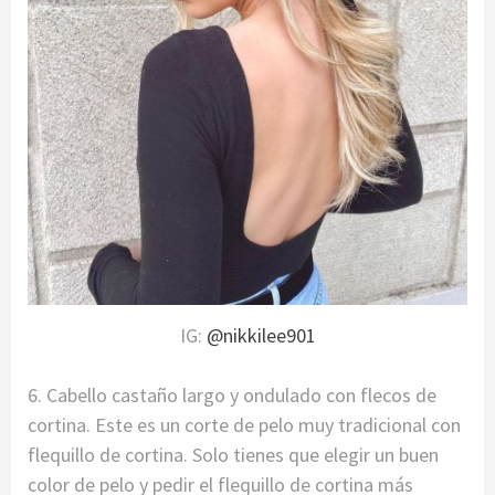
IG:
@nikkilee901
6. Cabello castaño largo y ondulado con flecos de
cortina. Este es un corte de pelo muy tradicional con
flequillo de cortina. Solo tienes que elegir un buen
color de pelo y pedir el flequillo de cortina más