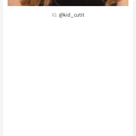
IG:
@kid_cutit