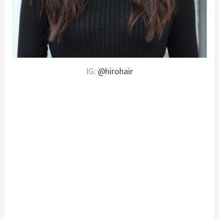
IG:
@hirohair