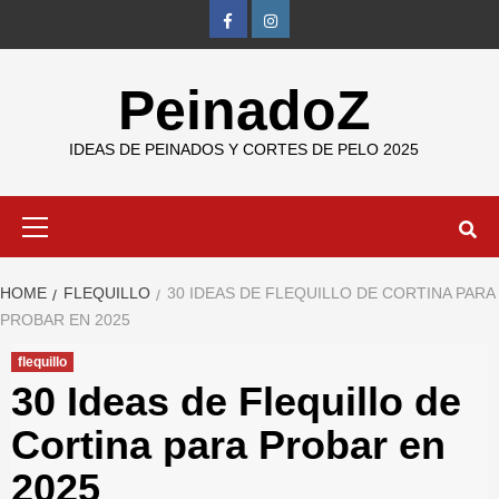
Skip
FB
IG
to
content
PeinadoZ
IDEAS DE PEINADOS Y CORTES DE PELO 2025
Primary
Menu
HOME
FLEQUILLO
30 IDEAS DE FLEQUILLO DE CORTINA PARA
PROBAR EN 2025
flequillo
30 Ideas de Flequillo de
Cortina para Probar en
2025