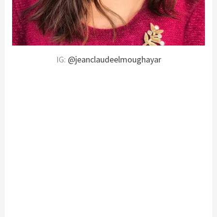
IG:
@jeanclaudeelmoughayar